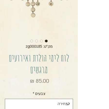
מק"ט: zg000185
לוח לימי הולדת ואירועים
מרגשים
מחיר
צבעים
*