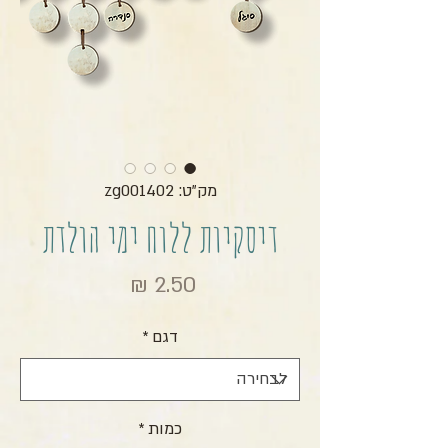
מק"ט: zg001402
דיסקיות ללוח ימי הולדת
מחיר
דגם
*
כמות
*