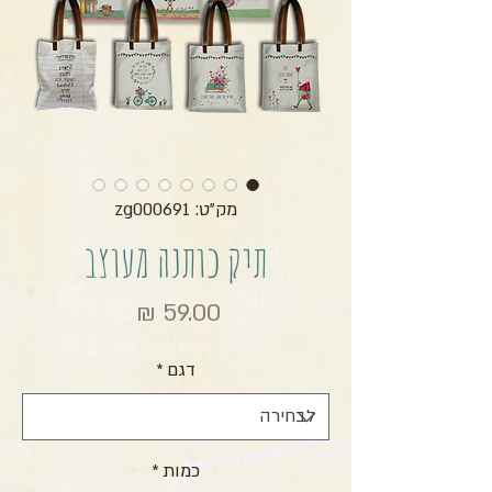
מק"ט: zg000691
תיק כותנה מעוצב
מחיר
דגם
*
כמות
*