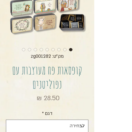
מק"ט: zg001282
קופסאות פח מעוצבות עם
נפוליטנים
מחיר
דגם
*