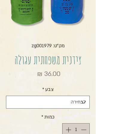
מק"ט: zg001979
צידנית משפחתית עגולה
מחיר
צבע
*
כמות
*