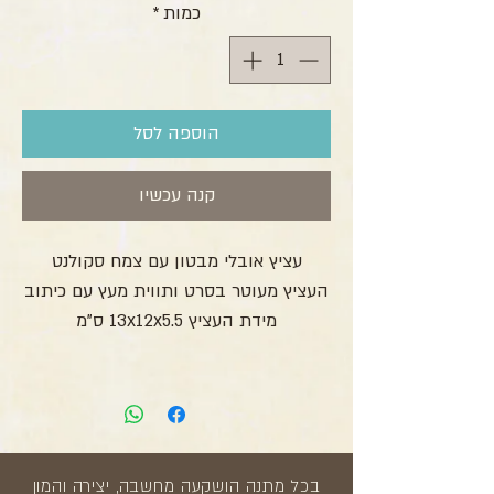
כמות
*
הוספה לסל
קנה עכשיו
עציץ אובלי מבטון עם צמח סקולנט
העציץ מעוטר בסרט ותווית מעץ עם כיתוב
מידת העציץ 13x12x5.5 ס”מ
בכל מתנה הושקעה מחשבה, יצירה והמון