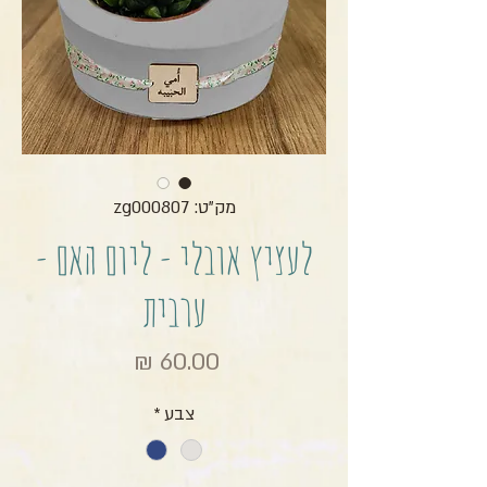
מק"ט: zg000807
לעציץ אובלי - ליום האם -
ערבית
מחיר
צבע
*