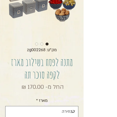
מק"ט: zg002268
מתנה לפסח בשילוב מארז
לקפה סוכר תה
מחיר מבצ
החל מ-
170.00 ₪
מארז
*