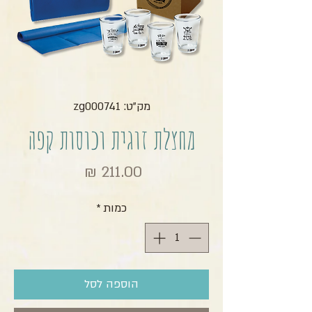
מק"ט: zg000741
מחצלת זוגית וכוסות קפה
מחיר
כמות
*
הוספה לסל