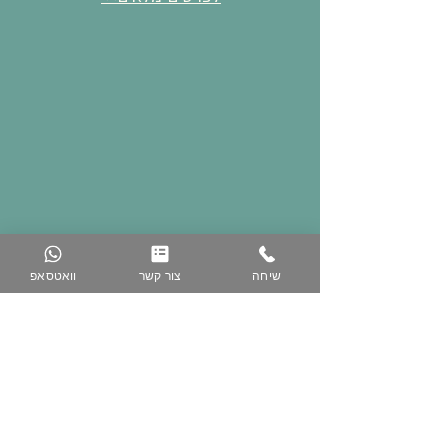
שיחה
צור קשר
וואטסאפ
074-758-5344