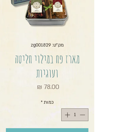
מק"ט: zg001829
מארז פח במילוי חליטה
ועוגיות
מחיר
כמות
*