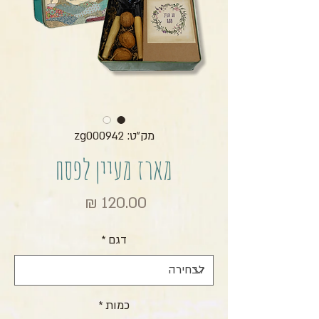
מק"ט: zg000942
מארז מעיין לפסח
מחיר
דגם
*
כמות
*