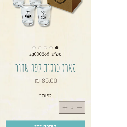
מק"ט: zg000268
מארז כוסות קפה שחור
מחיר
כמות
*
הוספה לסל