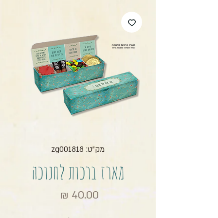
מק"ט: zg001818
מארז ברכות לחנוכה
מחיר