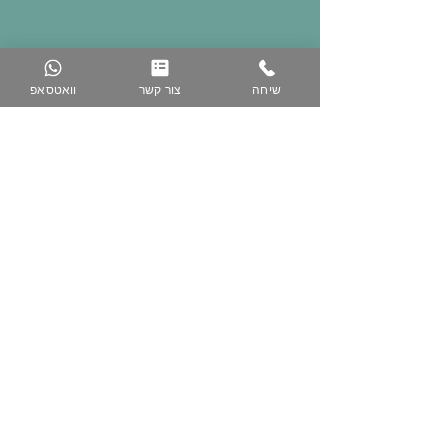
שיחה
צור קשר
וואטסאפ
074-758-5344
050-223-3616
www.zih-gallery.com