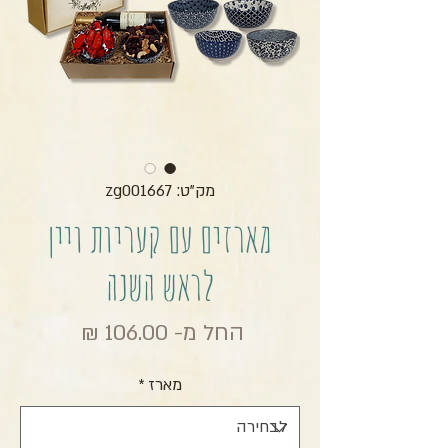
מק"ט: zg001667
מארזים עם קעריות ויין
לראש השנה
מחיר מבצ
החל מ-
106.00 ₪
מארז
*