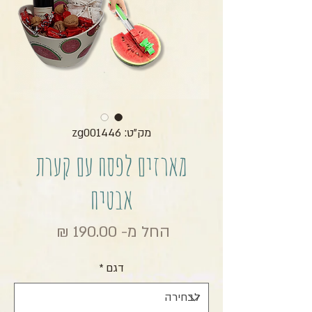
מק"ט: zg001446
מארזים לפסח עם קערת
אבטיח
מחיר מבצ
החל מ-
190.00 ₪
דגם
*