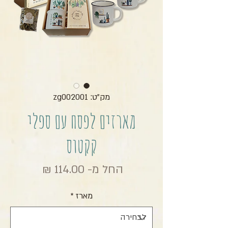
מק"ט: zg002001
מארזים לפסח עם ספלי
קקטוס
מחיר מבצ
החל מ-
114.00 ₪
מארז
*