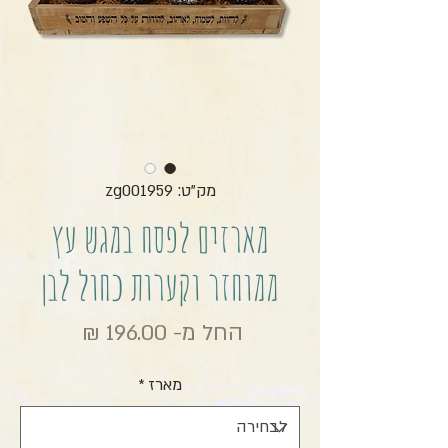
מק"ט: zg001959
מארזים לפסח במגש עץ
ממוחזר וקערות כחול לבן
מחיר מבצ
החל מ-
196.00 ₪
מארז
*