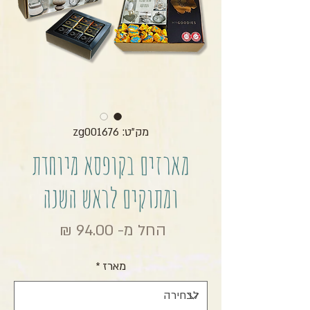
מק"ט: zg001676
מארזים בקופסא מיוחדת
ומתוקים לראש השנה
מחיר מבצ
החל מ-
94.00 ₪
מארז
*