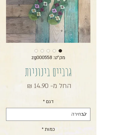
מק"ט: zg000558
גרביים בינוניות
מחיר מבצ
החל מ-
14.90 ₪
דגם
*
כמות
*