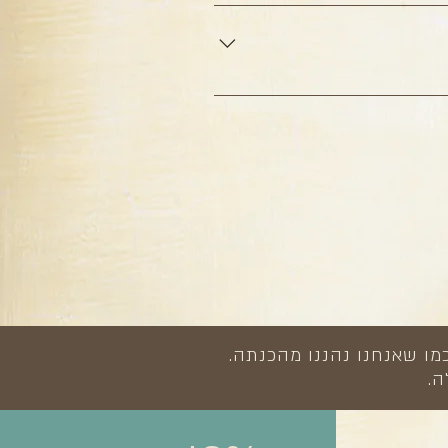
ות אפשר לקבל דרך אתר המפעל שלנו
חלקת הזמנות: 04-8699862. או במייל adi@zih.co.il * בשביל לרכוש בהנחת הזמנות גדולות, יש להגיע
בצע רכישות באתר או להתקשר ולהזמין
מו שאנחנו נהננו מהכנתה.
ה.