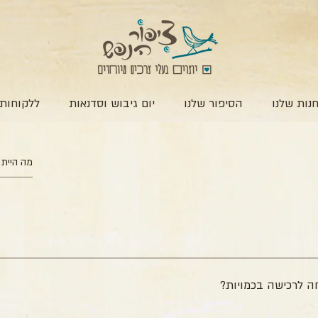
נות שלנו
הסיפור שלנו
יום גיבוש וסדנאות
ללקוחות 
אי לחפש תחת "קידומי מכירות" או "ספאם". אם בכל זאת לא מצאת את הקוד, נ
דרך מועדפת לקבלתו (מייל / מספר נייד) ונשלח לך בהקדם :)
ה לרכישה בכמויות?