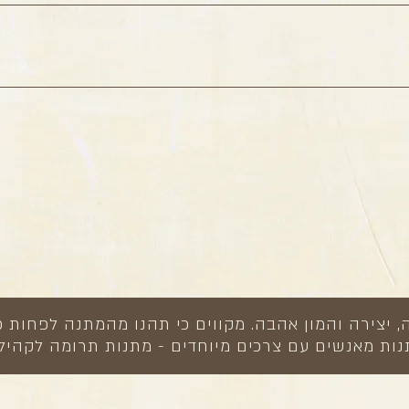
 יש הנחה של 20% לחברי מועדון על כל המוצרים ללא קשר לכמות הנרכשת :) הנחות להזמנות גדול
https://ziporhanefesh.co.il או ליצור קשר עם מ
חיפה), נשמח לראות אתכם ולהמליץ על מקומות נוספים לבילוי באזור. תוכלו ל
צירה והמון אהבה. מקווים כי תהנו מהמתנה לפחות כ
ות מאנשים עם צרכים מיוחדים - מתנות תרומה לקהיל