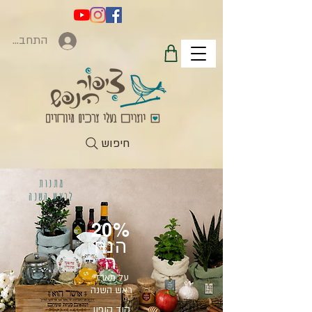
התחברות
חיפוש
מתנות
לראש השנה
20%
הנח
ה
על מארזי
ראש השנה
קוד קופון