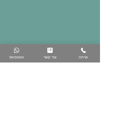
שיחה
צור קשר
וואטסאפ
074-758-5344
050-223-3616
www.zih-gallery.com