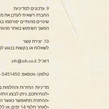
•לאחר חלוף 14 ימים, או ללא הצגת חשבונית לא תתאפשר החזרה או החלפה.