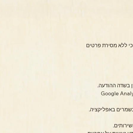
המשתמש אינו מחויב למסור מידע אישי, ומסירתו נעשית מרצונו ובהסכמתו. עם זאת, ייתכן כי ללא מסירת פרטים 
פו (באמצעות Google Analytics, Google Tag 