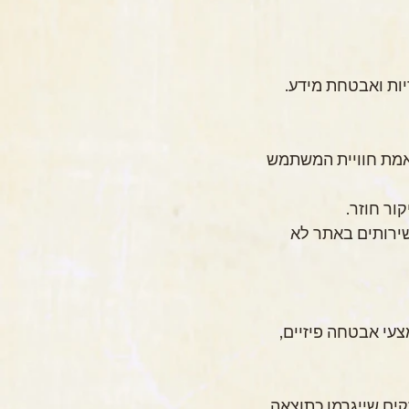
האתר עושה שימוש בקובצי עוגיות (Cookies) לצורכי תפעול שוטף, ניתוח נתוני גלישה, התאמת חוויית המשתמש 
באפשרות המשתמש לחסום או למחוק עוגיות דרך הגדרות הדפדפן, אולם ייתכן שחלק מהשירותים באתר לא 
החברה נוקטת באמצעים סבירים ומקובלים להגנה על המידע האישי הנמסר לה, לרבות אמצעי אבטחה פיזיים, 
העברת מידע אישי לאתר נעשית באחריות המשתמש בלבד, והחברה לא תהיה אחראית לנזקים שייגרמו כתוצאה 