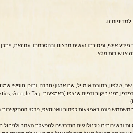
מידע טכני: כתובת IP, סוג הדפדפן, זמני ביקור ודפים שנצ