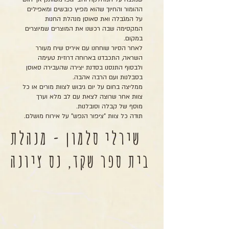
ההומור והחיוך שהוא מפיץ כובשים ומאפילים
על המגבלה ואת סאוסן מנהלת החנות
המקסימה שבה רכשנו את המוצרים שמיוצרים
במקום.
לאחר הסיור שוחחנו עם איריס שיח מעורר
השראה, התכבדנו בארוחה דרוזית טעימה
ולבסוף התנסנו בסדנת יצירה שהעבירה סאוסן
בסבלנות ועם הרבה אהבה.
ממליצה בחום על יום גיבוש לצוות מורים או כל
צוות אחר שרוצה לצאת עם לב מלא וערך
מוסף של קבלה וסובלנות.
תודה כל צוות "ציפור הנפש" על אירוח מושלם.
שירלי סלמון - מנהלת
בית ספר שקד, נס ציונה