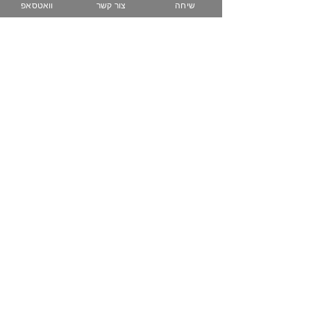
שיחה
צור קשר
וואטסאפ
074-758-5344