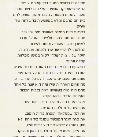
מסיבה זו רכשתי מתנות דרך עמותת ציפור
הנפש שמעסיקה אנשים בעלי מוגבלויות שונות.
מעבר למקום תעסוקה מכבד מאוד, מעניק להם
בית חם מחבק ומלא במשמעות בהובלתה של
איריס.
לקראת סיום מחצית ראשונה חיפשתי שוב
מתנה ושמחתי לגלות ש"ציפור הנפש" עברו
למשכן חדש בעוספיה ופתוח לאירוח.
החלטתי להוסיף עוד ערך ולקחת את הצוות
היקר שלי , צוות "שקד" לסיור בסימן סובלנות
קבלה ונתינה.
כשהגענו קבלו את פנינו במאור פנים טל, איריס
וסנדרה ומיד התחלנו בסיור במפעל שהפגיש
אותנו עם העובדים שהסבירו לנו כל אחד בדרכו
מה תחום האחריות שלו ומה הוא יוצר, כל אחד
מהם היה גאה בעשייתו וזאת בזכות הכבוד
והעצמה הרבה שהוא מקבל.
פגשנו את בהייה מנהלת היצור ואת מינה
אחראית על מחלקת האריזה,
את רנה שממלאה ותופרת כריות חימום,
את פרח הנגר המוכשר שמנגר ביד אחת ולא
נותן למגבלה לדכא את היצירתיות שלו,
את אילן שאחראי על מחלקת הבטון והיציקה
שמנצח על המחלקה וחצי גופו משותק אך חוש