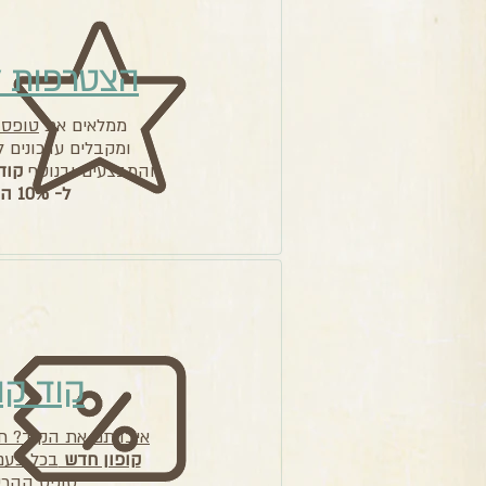
הצטרפות ל
ממלאים את
טופס 
ומקבלים עדכונים 
והמבצעים ובנוסף
קוד
ל- 10% הנחה
קוד קו
איבדתם את הקוד? ת
קופון חדש
בכל פעם
טופס ההר