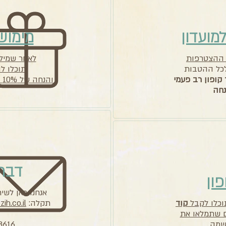
מועדון
מימוש
ההצטרפות
לאחר שמיל
לכל ההטבות
תוכלו ל
 קופון רב פעמי
והנחה של 10% תתעדכן על כל העגלה
דברו
פון
אנחנו כאן לשי
וכלו לקבל
קוד
תקלה:
ih.co.il
 שתמלאו את
שמה
3616