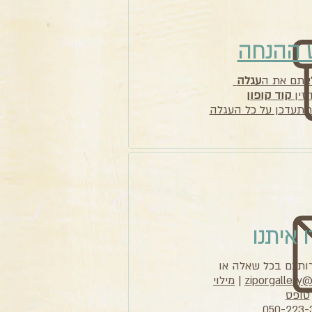
 ההנחה
אתם את ה
עגלה
הזין
קוד קופון
 איתנו
רותכם בכל שאלה או
ziporgallery@z
|
מילוי
טופס
050-223-