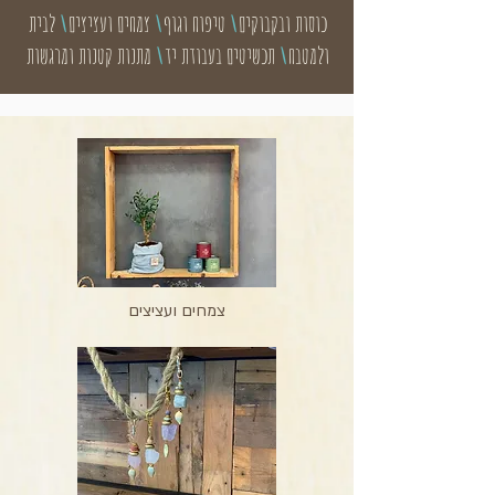
כוסות ובקבוקים
\
טיפוח וגוף
\
צמחים ועציצים
\
לבית
ולמטבח
\
תכשיטים בעבודת יד
\
מתנות קטנות ומרגשות
צמחים ועציצים