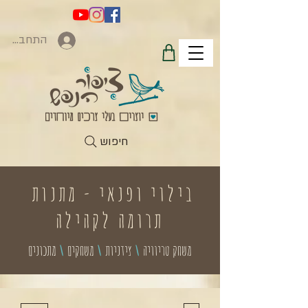
התחברות
חיפוש
בילוי ופנאי - מתנות
תרומה לקהילה
משחק טריוויה
\
צידניות
\
משחקים
\
מתכונים