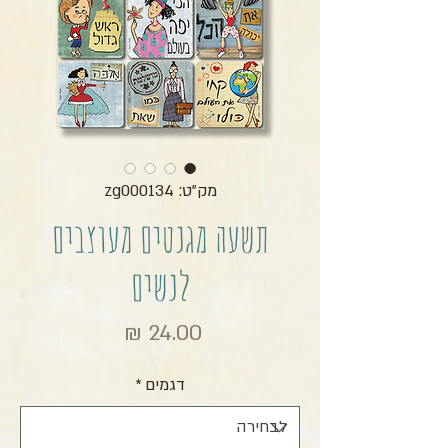
מק"ט: zg000134
תשעה מגנטים מעוצבים
לנשים
מחיר
דגמים
*