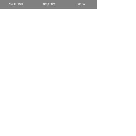
שיחה
צור קשר
וואטסאפ
074-758-5344
050-223-3616
www.zih-gallery.com
מועדון לקוחות
שובר מתנה
שאלות נפוצות