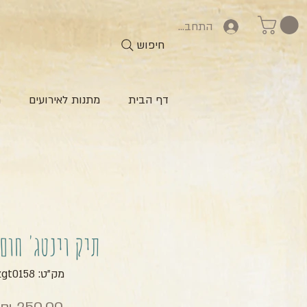
התחברות
חיפוש
דף הבית
מתנות לאירועים
ח
תיק וינטג' חום
מק"ט: zgt0158