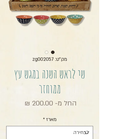
מק"ט: zg002057
שי לראש השנה במגש עץ
ממוחזר
מחיר מב
החל מ-
200.00 ₪
מארז
*