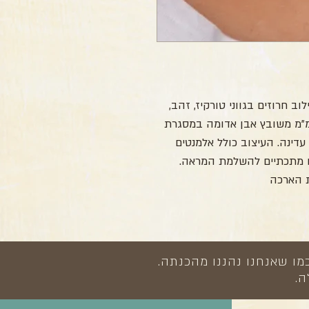
רך 43.5 ס"מ עם שילוב חרוזים בגווני טורקיז, זהב,
ם וסגול. במרכזה תליון בגודל 15*18 מ"מ משובץ אבן אדומה במסגרת
ינה. העיצוב כולל אלמנטים
זים מתכתיים להשלמת המראה.
 הארכה
מו שאנחנו נהננו מהכנתה.
ה.