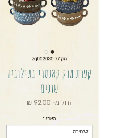
מק"ט: zg002030
קערת מרק קאנטרי בשילובים
שונים
מחיר מבצ
החל מ-
92.00 ₪
מארז
*