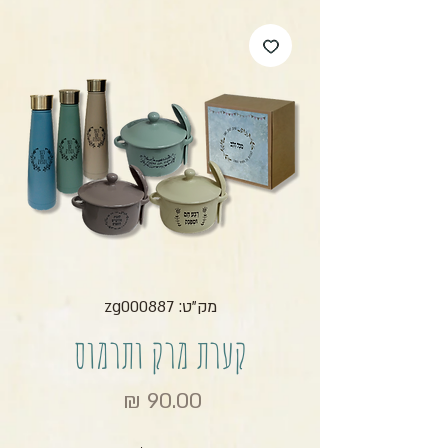
מק"ט: zg000887
קערת מרק ותרמוס
מחיר