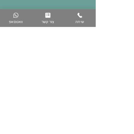
שיחה
צור קשר
וואטסאפ
074-758-5344
050-223-3616
www.zih-gallery.com