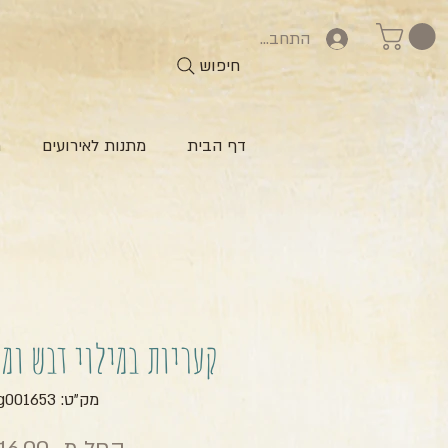
התחברות
חיפוש
דף הבית
מתנות לאירועים
ח
קעריות במילוי דבש ומ
מק"ט: zg001653