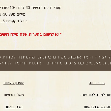
קעריות עם דבשית 30 גרם ו-10 סוכריות דבש ומילים מעוצבות מעץ
מילים מעץ 30×13 ס”מ,
גודל הקערית 11.5×6 ס”מ
* נא לרשום בהערות איזה מילה רושים עם הקערי
צירה והמון אהבה. מקווים כי תהנו מהמתנה לפחות כ
ות מאנשים עם צרכים מיוחדים - מתנות תרומה לקהיל
שובר מתנה
מועדון לקוחות
נה למורה לסוף שנה
שאלות נפוצות
יום גיבוש וסדנאות
תקנון האתר