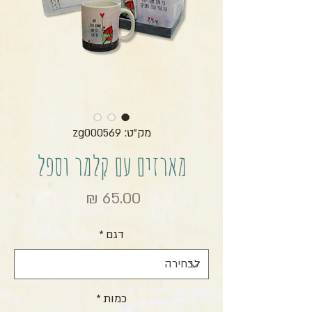
מק"ט: zg000569
מארזים עם קלמר וספל
מחיר
דגם
*
כמות
*