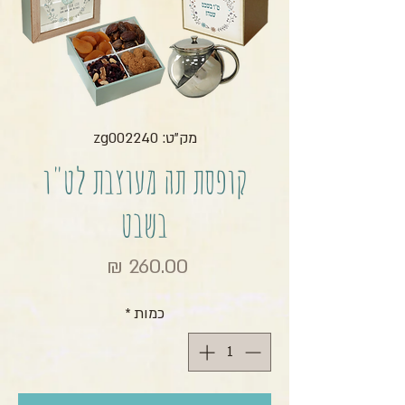
מק"ט: zg002240
קופסת תה מעוצבת לט"ו
בשבט
מחיר
כמות
*