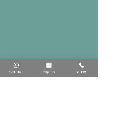
שיחה
צור קשר
וואטסאפ
074-758-5344
050-223-3616