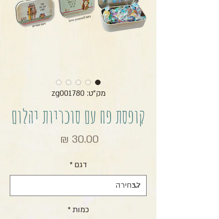
מק"ט: zg001780
קופסת פח עם סוכריות יהלום
מחיר
דגם
*
כמות
*