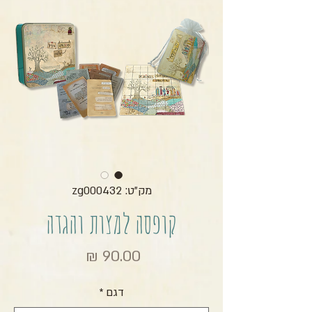
מק"ט: zg000432
קופסה למצות והגדה
מחיר
דגם
*