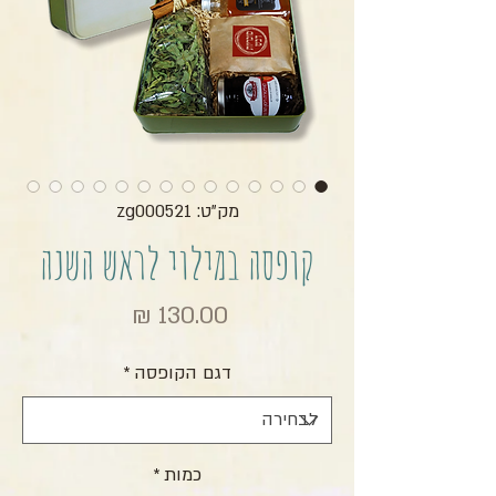
מק"ט: zg000521
קופסה במילוי לראש השנה
מחיר
דגם הקופסה
*
כמות
*