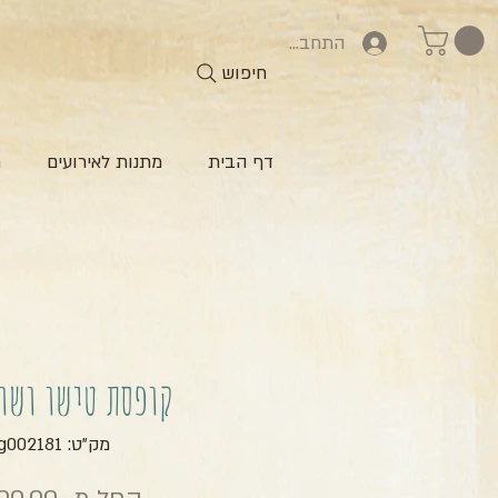
התחברות
חיפוש
דף הבית
מתנות לאירועים
ח
קופסת טישו ושו
מק"ט: zg002181