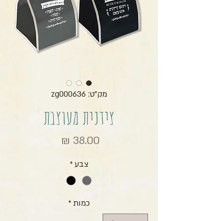
מק"ט: zg000636
צידנית מעוצבת
מחיר
צבע
*
כמות
*