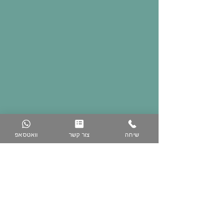
שיחה
צור קשר
וואטסאפ
074-758-5344