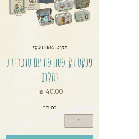
מק"ט: zg001884
פנקס וקופסת פח עם סוכריות
יהלום
מחיר
כמות
*