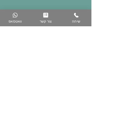
שיחה
צור קשר
וואטסאפ
074-758-5344
050-223-3616
www.zih-gallery.com