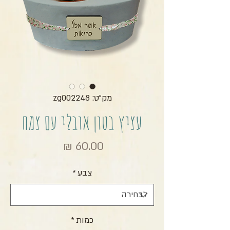
מק"ט: zg002248
עציץ בטון אובלי עם צמח
מחיר
צבע
*
כמות
*