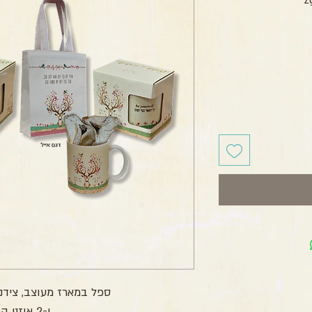
חיר
ספל במארז מעוצב, צידני
ו-2 אוזני המן