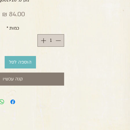
מק"ט: zg001926
מ
כמות
*
הוספה לסל
קנה עכשיו