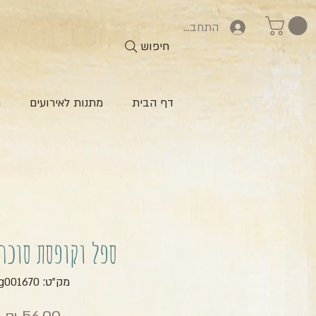
התחברות
חיפוש
דף הבית
מתנות לאירועים
ח
ספל וקופסת סוכר
מק"ט: zg001670