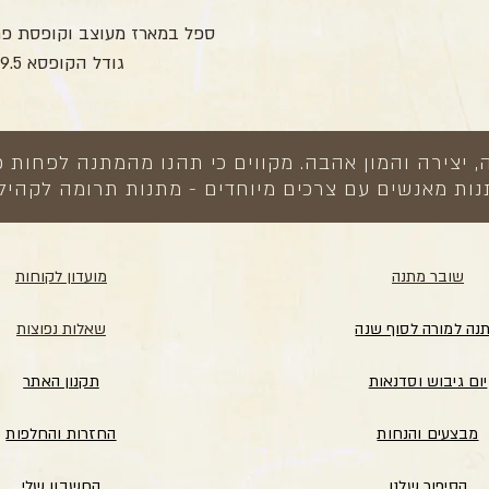
ספל במארז מעוצב וקופסת פח עם 7 סוכרי
גודל הקופסא 9.5×5.5 ס”מ
צירה והמון אהבה. מקווים כי תהנו מהמתנה לפחות כ
ות מאנשים עם צרכים מיוחדים - מתנות תרומה לקהיל
שובר מתנה
מועדון לקוחות
נה למורה לסוף שנה
שאלות נפוצות
יום גיבוש וסדנאות
תקנון האתר
מבצעים והנחות
החזרות והחלפות
הסיפור שלנו
החשבון שלי