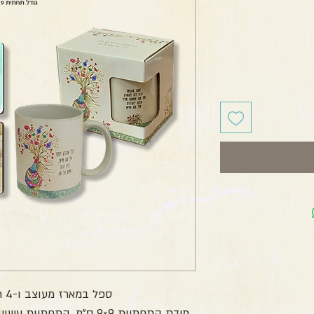
חיר
ספל במארז מעוצב ו-4 תחתיות לכוסות
מידת התחתיות 9×9 ס”מ, התחתיות עשויות מקרטון קשיח בציפוי למינציה