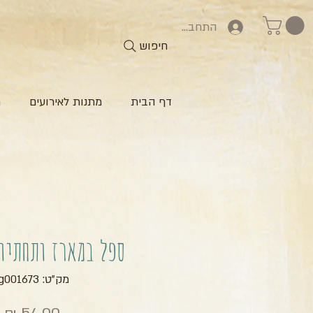
התחברות
חיפוש
דף הבית
מתנות לאירועים
ח
ספל במארז ותחתיו
מק"ט: zg001673