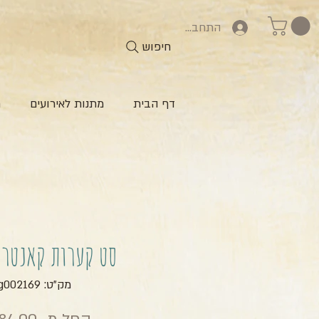
התחברות
חיפוש
דף הבית
מתנות לאירועים
ח
סט קערות קאנטרי
מק"ט: zg002169