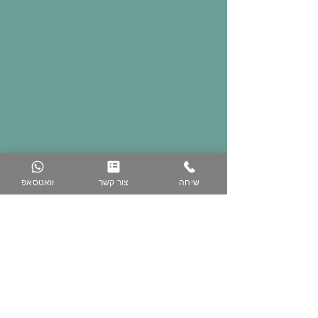
שיחה
צור קשר
וואטסאפ
074-758-5344