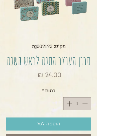
מק"ט: zg002123
סבון מעוצב מתנה לראש השנה
מחיר
כמות
*
הוספה לסל