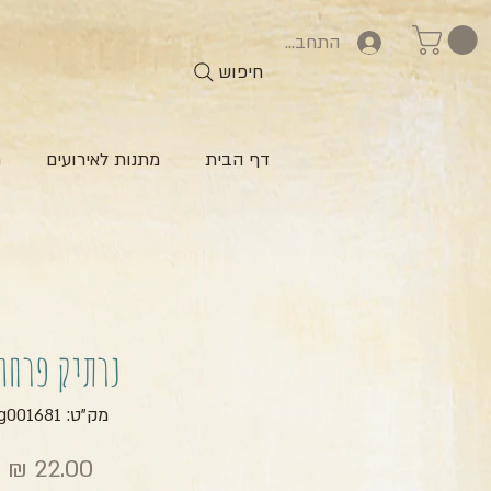
התחברות
חיפוש
דף הבית
מתנות לאירועים
ח
נרתיק פרחו
מק"ט: zg001681
מ