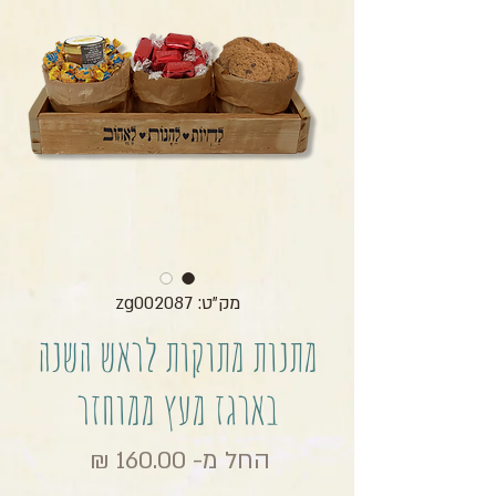
מק"ט: zg002087
מתנות מתוקות לראש השנה
בארגז מעץ ממוחזר
מחיר מבצ
החל מ-
160.00 ₪