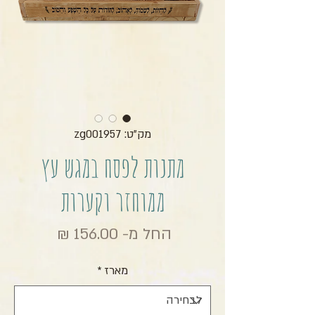
מק"ט: zg001957
מתנות לפסח במגש עץ
ממוחזר וקערות
מחיר מבצ
החל מ-
156.00 ₪
מארז
*